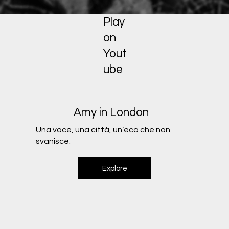
Play
on
Yout
ube
Amy in London
Una voce, una città, un’eco che non
svanisce.
Explore