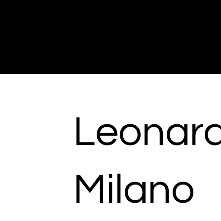
Giuseppe Di Dio
Arte, design e immaginazione tra reale e digitale.
Leonard
Milano