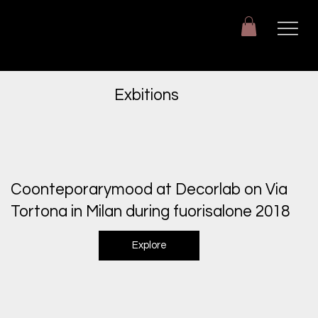
Giuseppe Di Dio
Arte, design e immaginazione tra reale e digitale.
Exbitions
Coonteporarymood at Decorlab on Via
Tortona in Milan during fuorisalone 2018
Explore