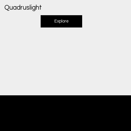
Quadruslight
Explore
Giuseppe Di Dio
Arte, design e immaginazione tra reale e digitale.